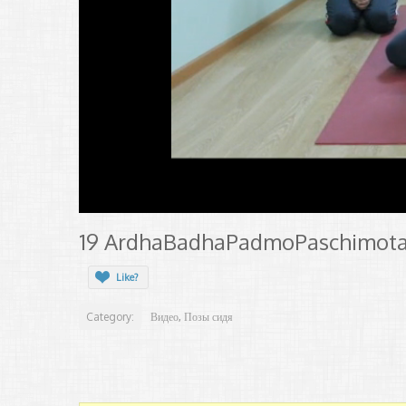
19 ArdhaBadhaPadmoPaschimot
Like?
Category:
Видео
Позы сидя
,